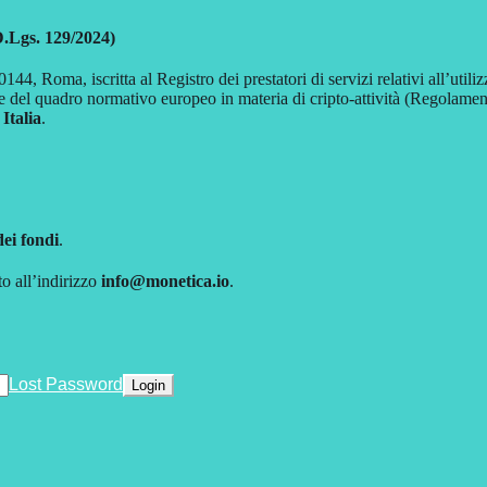
D.Lgs. 129/2024)
144, Roma, iscritta al Registro dei prestatori di servizi relativi all’uti
e del quadro normativo europeo in materia di cripto-attività (Regola
 Italia
.
dei fondi
.
to all’indirizzo
info@monetica.io
.
Lost Password