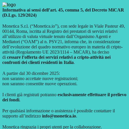
Informativa ai sensi dell’art. 45, comma 5, del Decreto MiCAR
(D.Lgs. 129/2024)
Monetica S.r.l. (“Monetica.io”), con sede legale in Viale Pasteur 49,
00144, Roma, iscritta al Registro dei prestatori di servizi relativi
all’utilizzo di valuta virtuale tenuto dall’Organismo Agenti e
Mediatori (“OAM”) al n. PSV21, informa che, in considerazione
dell’evoluzione del quadro normativo europeo in materia di cripto-
attività (Regolamento UE 2023/1114 – MiCAR), ha deciso
di
cessare l’offerta dei servizi relativi a cripto-attività nei
confronti dei clienti residenti in Italia
.
A partire dal 30 dicembre 2025:
non saranno accettate nuove registrazioni;
non saranno consentite nuove operazioni.
I clienti già registrati potranno
esclusivamente effettuare il prelievo
dei fondi
.
Per qualsiasi informazione o assistenza è possibile contattare il
supporto all’indirizzo
info@monetica.io
.
Monetica ringrazia i propri utenti per la collaborazione.