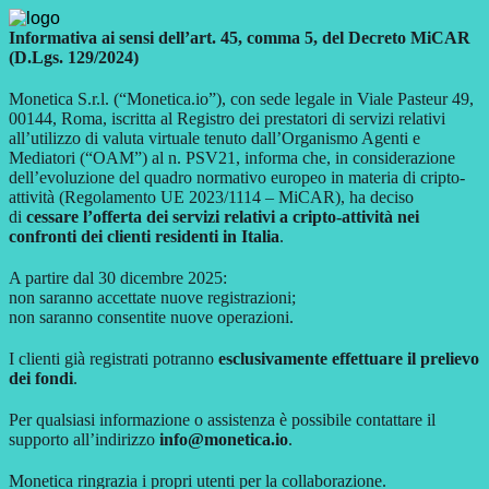
Informativa ai sensi dell’art. 45, comma 5, del Decreto MiCAR
(D.Lgs. 129/2024)
Monetica S.r.l. (“Monetica.io”), con sede legale in Viale Pasteur 49,
00144, Roma, iscritta al Registro dei prestatori di servizi relativi
all’utilizzo di valuta virtuale tenuto dall’Organismo Agenti e
Mediatori (“OAM”) al n. PSV21, informa che, in considerazione
dell’evoluzione del quadro normativo europeo in materia di cripto-
attività (Regolamento UE 2023/1114 – MiCAR), ha deciso
di
cessare l’offerta dei servizi relativi a cripto-attività nei
confronti dei clienti residenti in Italia
.
A partire dal 30 dicembre 2025:
non saranno accettate nuove registrazioni;
non saranno consentite nuove operazioni.
I clienti già registrati potranno
esclusivamente effettuare il prelievo
dei fondi
.
Per qualsiasi informazione o assistenza è possibile contattare il
supporto all’indirizzo
info@monetica.io
.
Monetica ringrazia i propri utenti per la collaborazione.