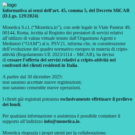
Informativa ai sensi dell’art. 45, comma 5, del Decreto MiCAR
(D.Lgs. 129/2024)
Monetica S.r.l. (“Monetica.io”), con sede legale in Viale Pasteur 49,
00144, Roma, iscritta al Registro dei prestatori di servizi relativi
all’utilizzo di valuta virtuale tenuto dall’Organismo Agenti e
Mediatori (“OAM”) al n. PSV21, informa che, in considerazione
dell’evoluzione del quadro normativo europeo in materia di cripto-
attività (Regolamento UE 2023/1114 – MiCAR), ha deciso
di
cessare l’offerta dei servizi relativi a cripto-attività nei
confronti dei clienti residenti in Italia
.
A partire dal 30 dicembre 2025:
non saranno accettate nuove registrazioni;
non saranno consentite nuove operazioni.
I clienti già registrati potranno
esclusivamente effettuare il prelievo
dei fondi
.
Per qualsiasi informazione o assistenza è possibile contattare il
supporto all’indirizzo
info@monetica.io
.
Monetica ringrazia i propri utenti per la collaborazione.