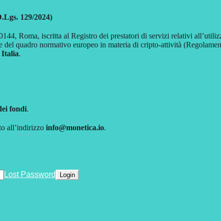
D.Lgs. 129/2024)
144, Roma, iscritta al Registro dei prestatori di servizi relativi all’uti
e del quadro normativo europeo in materia di cripto-attività (Regola
 Italia
.
dei fondi
.
to all’indirizzo
info@monetica.io
.
Lost Password