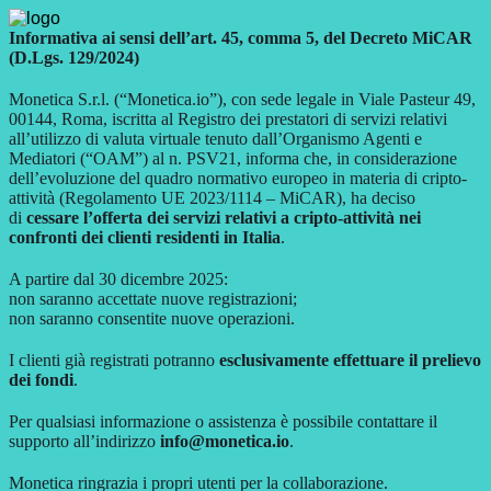
Informativa ai sensi dell’art. 45, comma 5, del Decreto MiCAR
(D.Lgs. 129/2024)
Monetica S.r.l. (“Monetica.io”), con sede legale in Viale Pasteur 49,
00144, Roma, iscritta al Registro dei prestatori di servizi relativi
all’utilizzo di valuta virtuale tenuto dall’Organismo Agenti e
Mediatori (“OAM”) al n. PSV21, informa che, in considerazione
dell’evoluzione del quadro normativo europeo in materia di cripto-
attività (Regolamento UE 2023/1114 – MiCAR), ha deciso
di
cessare l’offerta dei servizi relativi a cripto-attività nei
confronti dei clienti residenti in Italia
.
A partire dal 30 dicembre 2025:
non saranno accettate nuove registrazioni;
non saranno consentite nuove operazioni.
I clienti già registrati potranno
esclusivamente effettuare il prelievo
dei fondi
.
Per qualsiasi informazione o assistenza è possibile contattare il
supporto all’indirizzo
info@monetica.io
.
Monetica ringrazia i propri utenti per la collaborazione.