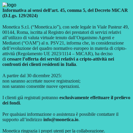
Informativa ai sensi dell’art. 45, comma 5, del Decreto MiCAR
(D.Lgs. 129/2024)
Monetica S.r.l. (“Monetica.io”), con sede legale in Viale Pasteur 49,
00144, Roma, iscritta al Registro dei prestatori di servizi relativi
all’utilizzo di valuta virtuale tenuto dall’Organismo Agenti e
Mediatori (“OAM”) al n. PSV21, informa che, in considerazione
dell’evoluzione del quadro normativo europeo in materia di cripto-
attività (Regolamento UE 2023/1114 – MiCAR), ha deciso
di
cessare l’offerta dei servizi relativi a cripto-attività nei
confronti dei clienti residenti in Italia
.
A partire dal 30 dicembre 2025:
non saranno accettate nuove registrazioni;
non saranno consentite nuove operazioni.
I clienti già registrati potranno
esclusivamente effettuare il prelievo
dei fondi
.
Per qualsiasi informazione o assistenza è possibile contattare il
supporto all’indirizzo
info@monetica.io
.
Monetica ringrazia i propri utenti per la collaborazione.