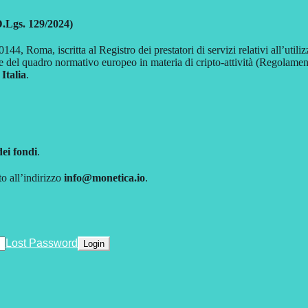
D.Lgs. 129/2024)
144, Roma, iscritta al Registro dei prestatori di servizi relativi all’uti
e del quadro normativo europeo in materia di cripto-attività (Regola
 Italia
.
dei fondi
.
to all’indirizzo
info@monetica.io
.
Lost Password