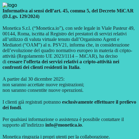
Informativa ai sensi dell’art. 45, comma 5, del Decreto MiCAR
(D.Lgs. 129/2024)
Monetica S.r.l. (“Monetica.io”), con sede legale in Viale Pasteur 49,
00144, Roma, iscritta al Registro dei prestatori di servizi relativi
all’utilizzo di valuta virtuale tenuto dall’Organismo Agenti e
Mediatori (“OAM”) al n. PSV21, informa che, in considerazione
dell’evoluzione del quadro normativo europeo in materia di cripto-
attività (Regolamento UE 2023/1114 – MiCAR), ha deciso
di
cessare l’offerta dei servizi relativi a cripto-attività nei
confronti dei clienti residenti in Italia
.
A partire dal 30 dicembre 2025:
non saranno accettate nuove registrazioni;
non saranno consentite nuove operazioni.
I clienti già registrati potranno
esclusivamente effettuare il prelievo
dei fondi
.
Per qualsiasi informazione o assistenza è possibile contattare il
supporto all’indirizzo
info@monetica.io
.
Monetica ringrazia i propri utenti per la collaborazione.