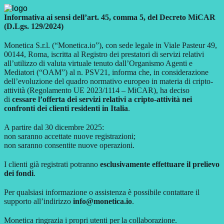
Informativa ai sensi dell’art. 45, comma 5, del Decreto MiCAR
(D.Lgs. 129/2024)
Monetica S.r.l. (“Monetica.io”), con sede legale in Viale Pasteur 49,
00144, Roma, iscritta al Registro dei prestatori di servizi relativi
all’utilizzo di valuta virtuale tenuto dall’Organismo Agenti e
Mediatori (“OAM”) al n. PSV21, informa che, in considerazione
dell’evoluzione del quadro normativo europeo in materia di cripto-
attività (Regolamento UE 2023/1114 – MiCAR), ha deciso
di
cessare l’offerta dei servizi relativi a cripto-attività nei
confronti dei clienti residenti in Italia
.
A partire dal 30 dicembre 2025:
non saranno accettate nuove registrazioni;
non saranno consentite nuove operazioni.
I clienti già registrati potranno
esclusivamente effettuare il prelievo
dei fondi
.
Per qualsiasi informazione o assistenza è possibile contattare il
supporto all’indirizzo
info@monetica.io
.
Monetica ringrazia i propri utenti per la collaborazione.